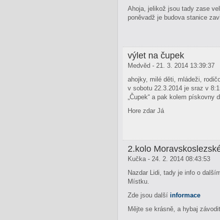
Ahoja, jelikož jsou tady zase ve
poněvadž je budova stanice zav
výlet na čupek
Medvěd - 21. 3. 2014 13:39:37
ahojky, milé děti, mládeži, rod
v sobotu 22.3.2014 je sraz v 8
„Čupek“ a pak kolem pískovny d
Hore zdar Já
2.kolo Moravskoslezs
Kučka - 24. 2. 2014 08:43:53
Nazdar Lidi, tady je info o dalš
Místku.
Zde jsou další
informace
Mějte se krásně, a hybaj závodi