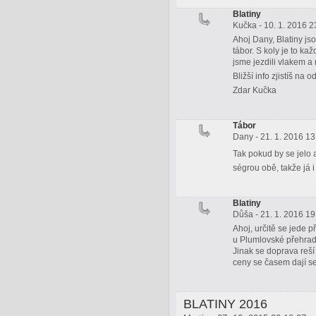
Blatiny
Kučka - 10. 1. 2016 2
Ahoj Dany, Blatiny j
tábor. S koly je to ka
jsme jezdili vlakem 
Bližší info zjistíš n
Zdar Kučka
Tábor
Dany - 21. 1. 2016 13
Tak pokud by se jelo 
ségrou obě, takže já i
Blatiny
Důša - 21. 1. 2016 19
Ahoj, určitě se jede 
u Plumlovské přehrady
Jinak se doprava reší
ceny se časem dají s
BLATINY 2016