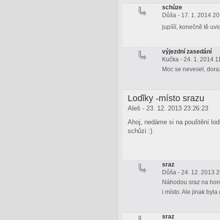
schůze
Důša - 17. 1. 2014 20
jupíííí, konečně tě uv
výjezdní zasedání
Kučka - 24. 1. 2014 1
Moc se nevesel, dora
Lodǐky -místo srazu
Aleš - 23. 12. 2013 23:26:23
Ahoj, nedáme si na pouštění lo
schůzi :)
sraz
Důša - 24. 12. 2013 
Náhodou sraz na horo
i místo. Ale jinak by
sraz