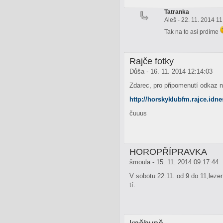
Tatranka
Aleš - 22. 11. 2014 1
Tak na to asi prdíme
Rajče fotky
Důša - 16. 11. 2014 12:14:03
Zdarec, pro připomenutí odkaz 
http://horskyklubfm.rajce.idne
čuuus
HOROPŘÍPRAVKA
šmoula - 15. 11. 2014 09:17:44
V sobotu 22.11. od 9 do 11,leze
tí.