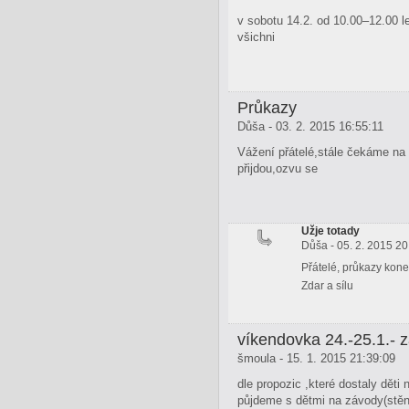
v sobotu 14.2. od 10.00–12.00 le
všichni
Průkazy
Důša - 03. 2. 2015 16:55:11
Vážení přátelé,stále čekáme na 
přijdou,ozvu se
Užje totady
Důša - 05. 2. 2015 20
Přátelé, průkazy kone
Zdar a sílu
víkendovka 24.-25.1.-
šmoula - 15. 1. 2015 21:39:09
dle propozic ,které dostaly dět
půjdeme s dětmi na závody(stěna