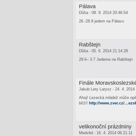
Pálava
Důša - 08. 9. 2014 20:46:54
26.-28.9 jedem na Pálavu
Rabštejn
Důša - 05. 6. 2014 21:14:28
29.6– 3.7 Jedeme na Rabštejn
Finále Moravskoslezs
Jakub Lery Larysz - 24. 4. 2014
Ahoj! Lezecká mládež může opět
blíží!
http://www.zver.cz/…ezs
velikonoční prázdniny
Medvěd - 16. 4. 2014 06:21:11