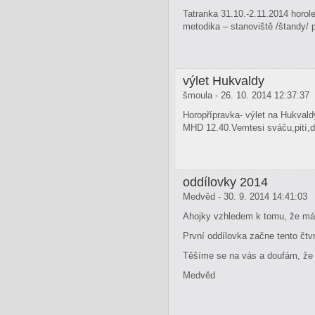
Tatranka 31.10.-2.11.2014 horol
metodika – stanoviště /štandy/ 
výlet Hukvaldy
šmoula - 26. 10. 2014 12:37:37
Horopřípravka- výlet na Hukvald
MHD 12.40.Vemtesi sváču,pití,d
oddílovky 2014
Medvěd - 30. 9. 2014 14:41:03
Ahojky vzhledem k tomu, že má
První oddílovka začne tento čtvr
Těšíme se na vás a doufám, že s
Medvěd