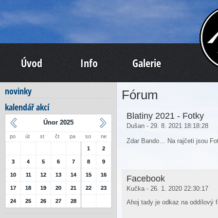
Úvod
Info
Galerie
novinky
Fórum
kalendář akcí
Blatiny 2021 - Fotky
Únor 2025
Dušan - 29. 8. 2021 18:18:28
po
út
st
čt
pa
so
ne
Zdar Bando… Na rajčeti jsou Fo
1
2
3
4
5
6
7
8
9
10
11
12
13
14
15
16
Facebook
17
18
19
20
21
22
23
Kučka - 26. 1. 2020 22:30:17
24
25
26
27
28
Ahoj tady je odkaz na oddílový