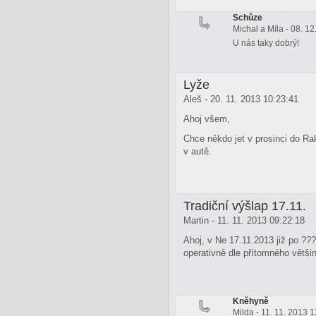
Schůze
Michal a Míla - 08. 1
U nás taky dobrý!
Lyže
Aleš - 20. 11. 2013 10:23:41
Ahoj všem,
Chce někdo jet v prosinci do R
v autě.
Tradiční výšlap 17.11.
Martin - 11. 11. 2013 09:22:18
Ahoj, v Ne 17.11.2013 již po ??
operativně dle přítomného větši
Kněhyně
Milda - 11. 11. 2013 