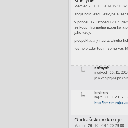
kněhyně
Medvěd - 10. 11. 2014 19:50:32
ahoja horo lezci, lezkyně a lezč
v pondělí 17 listopadu 2014 jde
se koupí hromadná jízdenka a p
jako vždy.
předpokládaný návrat zhruba k
toš hore zdar těším se na vás 
Kněhyně
medvěd - 10. 11. 201
jo a kdo příjde po čtv
knehyne
kajka - 30. 1. 2015 1
http://kmzfm.rajce.i
Ondrašisko vzkazuje
Martin - 26. 10. 2014 20:29:00