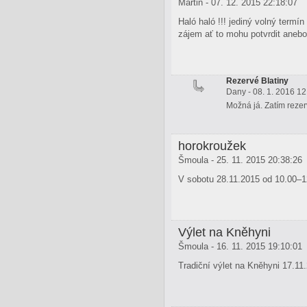
Martin - 07. 12. 2015 22:18:07
Haló haló !!! jediný volný termí
zájem ať to mohu potvrdit anebo 
Rezervé Blatiny
Dany - 08. 1. 2016 12
Možná já. Zatím rezer
horokroužek
Šmoula - 25. 11. 2015 20:38:26
V sobotu 28.11.2015 od 10.00–12
Výlet na Kněhyni
Šmoula - 16. 11. 2015 19:10:01
Tradiční výlet na Kněhyni 17.11