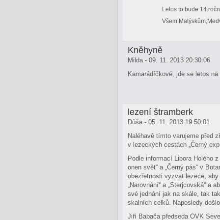
Letos to bude 14.roč
Všem Matýskům,Medvě
Kněhyně
Milda - 09. 11. 2013 20:30:06
Kamarádíčkové, jde se letos na 
lezení štramberk
Důša - 05. 11. 2013 19:50:01
Naléhavě tímto varujeme před zř
v lezeckých cestách „Černý expr
Podle informací Libora Holého z
onen svět“ a „Černý pás“ v Bota
obezřetnosti vyzvat lezece, aby
„Narovnání“ a „Sterjcovská“ a ab
své jednání jak na skále, tak tak
skalních celků. Naposledy došlo
Jiří Babača předseda OVK Seve