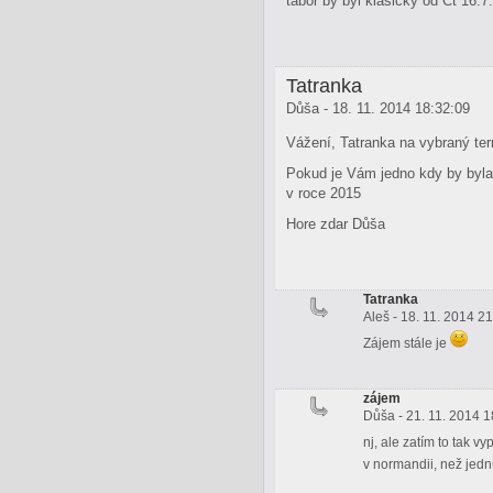
tábor by byl klasicky od Čt 16.7
Tatranka
Důša - 18. 11. 2014 18:32:09
Vážení, Tatranka na vybraný te
Pokud je Vám jedno kdy by byla a
v roce 2015
Hore zdar Důša
Tatranka
Aleš - 18. 11. 2014 2
Zájem stále je
zájem
Důša - 21. 11. 2014 1
nj, ale zatím to tak 
v normandii, než jedn