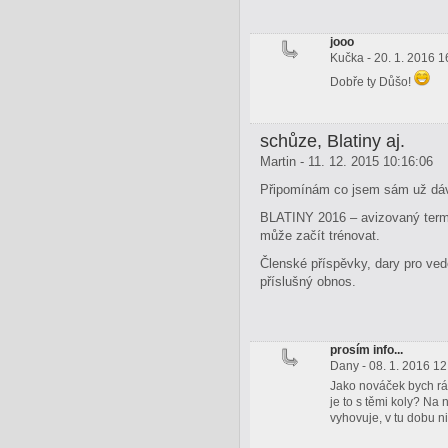
jooo
Kučka - 20. 1. 2016 1
Dobře ty Důšo!
schůze, Blatiny aj.
Martin - 11. 12. 2015 10:16:06
Připomínám co jsem sám už dávn
BLATINY 2016 – avizovaný termín
může začít trénovat.
Členské příspěvky, dary pro ved
příslušný obnos.
prosím info...
Dany - 08. 1. 2016 12
Jako nováček bych ráda
je to s těmi koly? Na
vyhovuje, v tu dobu 