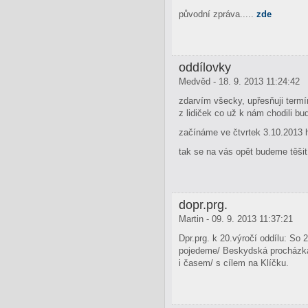
původní zpráva.....
zde
oddílovky
Medvěd - 18. 9. 2013 11:24:42
zdarvím všecky, upřesňuji termí
z lidiček co už k nám chodili b
začínáme ve čtvrtek 3.10.2013 h
tak se na vás opět budeme těši
dopr.prg.
Martin - 09. 9. 2013 11:37:21
Dpr.prg. k 20.výročí oddílu: So
pojedeme/ Beskydská procházka 
i časem/ s cílem na Klíčku.