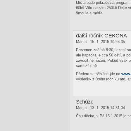
klíč a bude pokračovat program 
60kš Víkendovka 250kč Dejte vě
šmoula a méďa
další ročník GEKONA
Martin - 15. 1. 2015 19:26:35
Prezence začíná 8:30, lezení sna
ale kapacita je cca 50 dětí, a 
závodit nemůžou. Pokud však bud
samozřejmě.
Předem se přihlásit jde na
www.
výsledky z 0tého ročníku atd. a
Schůze
Martin - 13. 1. 2015 14:31:04
Čau děcka, v Pá 16.1.2015 je s