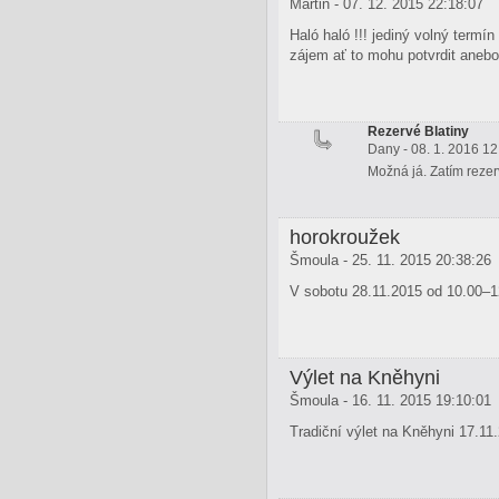
Martin - 07. 12. 2015 22:18:07
Haló haló !!! jediný volný termí
zájem ať to mohu potvrdit anebo 
Rezervé Blatiny
Dany - 08. 1. 2016 12
Možná já. Zatím rezer
horokroužek
Šmoula - 25. 11. 2015 20:38:26
V sobotu 28.11.2015 od 10.00–12
Výlet na Kněhyni
Šmoula - 16. 11. 2015 19:10:01
Tradiční výlet na Kněhyni 17.11