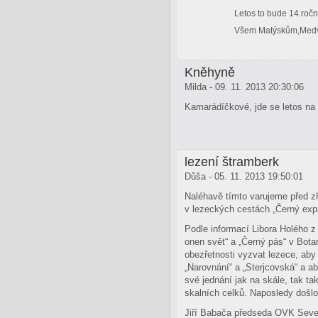
Letos to bude 14.roč
Všem Matýskům,Medvě
Kněhyně
Milda - 09. 11. 2013 20:30:06
Kamarádíčkové, jde se letos na 
lezení štramberk
Důša - 05. 11. 2013 19:50:01
Naléhavě tímto varujeme před zř
v lezeckých cestách „Černý expr
Podle informací Libora Holého z
onen svět“ a „Černý pás“ v Bota
obezřetnosti vyzvat lezece, aby
„Narovnání“ a „Sterjcovská“ a ab
své jednání jak na skále, tak tak
skalních celků. Naposledy došlo
Jiří Babača předseda OVK Seve