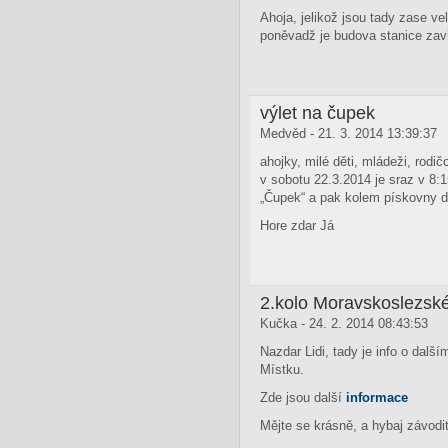
Ahoja, jelikož jsou tady zase ve
poněvadž je budova stanice zav
výlet na čupek
Medvěd - 21. 3. 2014 13:39:37
ahojky, milé děti, mládeži, rod
v sobotu 22.3.2014 je sraz v 8
„Čupek“ a pak kolem pískovny d
Hore zdar Já
2.kolo Moravskoslezs
Kučka - 24. 2. 2014 08:43:53
Nazdar Lidi, tady je info o dalš
Místku.
Zde jsou další
informace
Mějte se krásně, a hybaj závodi