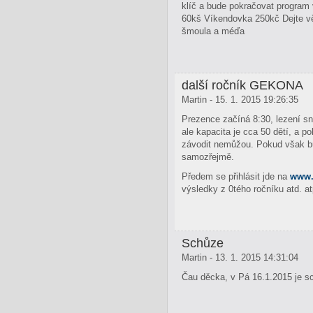
klíč a bude pokračovat program 
60kš Víkendovka 250kč Dejte vě
šmoula a méďa
další ročník GEKONA
Martin - 15. 1. 2015 19:26:35
Prezence začíná 8:30, lezení sna
ale kapacita je cca 50 dětí, a 
závodit nemůžou. Pokud však bud
samozřejmě.
Předem se přihlásit jde na
www.
výsledky z 0tého ročníku atd. a
Schůze
Martin - 13. 1. 2015 14:31:04
Čau děcka, v Pá 16.1.2015 je s