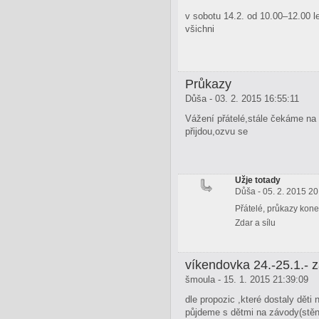
v sobotu 14.2. od 10.00–12.00 le
všichni
Průkazy
Důša - 03. 2. 2015 16:55:11
Vážení přátelé,stále čekáme na 
přijdou,ozvu se
Užje totady
Důša - 05. 2. 2015 20
Přátelé, průkazy kone
Zdar a sílu
víkendovka 24.-25.1.-
šmoula - 15. 1. 2015 21:39:09
dle propozic ,které dostaly dět
půjdeme s dětmi na závody(stěna