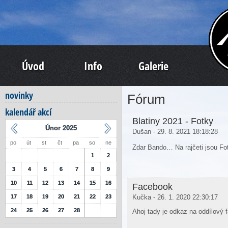
Úvod
Info
Galerie
novinky
Fórum
kalendář akcí
Blatiny 2021 - Fotky
Únor 2025
Dušan - 29. 8. 2021 18:18:28
po
út
st
čt
pa
so
ne
Zdar Bando… Na rajčeti jsou Fo
1
2
3
4
5
6
7
8
9
10
11
12
13
14
15
16
Facebook
17
18
19
20
21
22
23
Kučka - 26. 1. 2020 22:30:17
24
25
26
27
28
Ahoj tady je odkaz na oddílový