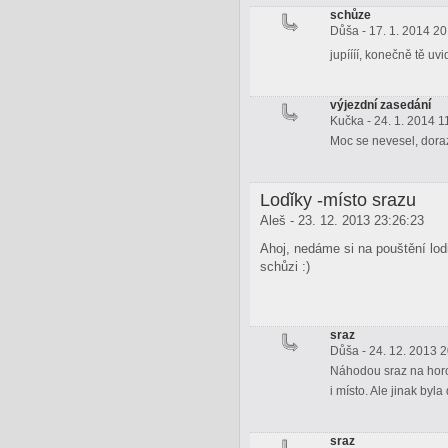
schůze
Důša - 17. 1. 2014 20
jupíííí, konečně tě uv
výjezdní zasedání
Kučka - 24. 1. 2014 1
Moc se nevesel, dora
Lodǐky -místo srazu
Aleš - 23. 12. 2013 23:26:23
Ahoj, nedáme si na pouštění lo
schůzi :)
sraz
Důša - 24. 12. 2013 
Náhodou sraz na horo
i místo. Ale jinak by
sraz