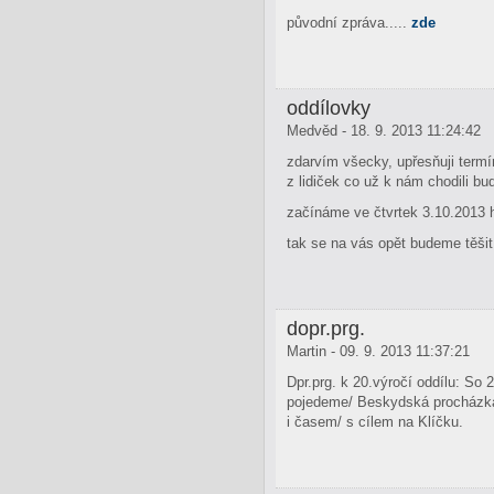
původní zpráva.....
zde
oddílovky
Medvěd - 18. 9. 2013 11:24:42
zdarvím všecky, upřesňuji termí
z lidiček co už k nám chodili b
začínáme ve čtvrtek 3.10.2013 h
tak se na vás opět budeme těši
dopr.prg.
Martin - 09. 9. 2013 11:37:21
Dpr.prg. k 20.výročí oddílu: So
pojedeme/ Beskydská procházka 
i časem/ s cílem na Klíčku.