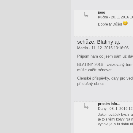
jooo
Kučka - 20. 1. 2016 1
Dobře ty Důšo!
schůze, Blatiny aj.
Martin - 11. 12. 2015 10:16:06
Připomínám co jsem sám už dávn
BLATINY 2016 – avizovaný termín
může začít trénovat.
Členské příspěvky, dary pro ved
příslušný obnos.
prosím info...
Dany - 08. 1. 2016 12
Jako nováček bych ráda
je to s těmi koly? Na
vyhovuje, v tu dobu 