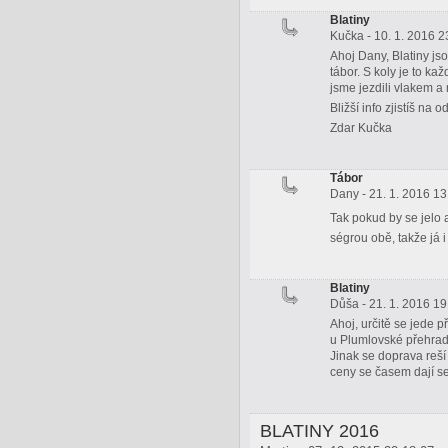
Blatiny
Kučka - 10. 1. 2016 2
Ahoj Dany, Blatiny j
tábor. S koly je to ka
jsme jezdili vlakem 
Bližší info zjistíš n
Zdar Kučka
Tábor
Dany - 21. 1. 2016 13
Tak pokud by se jelo 
ségrou obě, takže já i
Blatiny
Důša - 21. 1. 2016 19
Ahoj, určitě se jede 
u Plumlovské přehrady
Jinak se doprava reší
ceny se časem dají s
BLATINY 2016