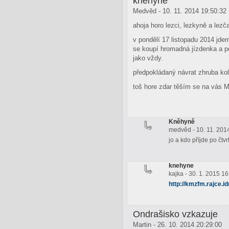
kněhyně
Medvěd - 10. 11. 2014 19:50:32
ahoja horo lezci, lezkyně a lezč
v pondělí 17 listopadu 2014 jde
se koupí hromadná jízdenka a p
jako vždy.
předpokládaný návrat zhruba k
toš hore zdar těším se na vás 
Kněhyně
medvěd - 10. 11. 201
jo a kdo příjde po čtv
knehyne
kajka - 30. 1. 2015 1
http://kmzfm.rajce.i
Ondrašisko vzkazuje
Martin - 26. 10. 2014 20:29:00