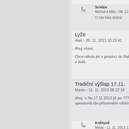
Schůze
Michal a Míla - 08. 1
U nás taky dobrý!
Lyže
Aleš - 20. 11. 2013 10:23:41
Ahoj všem,
Chce někdo jet v prosinci do R
v autě.
Tradiční výšlap 17.11.
Martin - 11. 11. 2013 09:22:18
Ahoj, v Ne 17.11.2013 již po ??
operativně dle přítomného větši
Kněhyně
Milda - 11. 11. 2013 