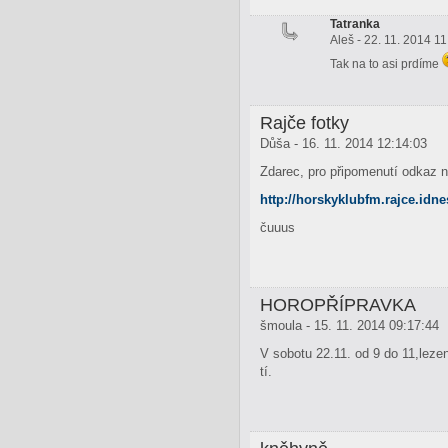
Tatranka
Aleš - 22. 11. 2014 1
Tak na to asi prdíme
Rajče fotky
Důša - 16. 11. 2014 12:14:03
Zdarec, pro připomenutí odkaz 
http://horskyklubfm.rajce.idne
čuuus
HOROPŘÍPRAVKA
šmoula - 15. 11. 2014 09:17:44
V sobotu 22.11. od 9 do 11,leze
tí.