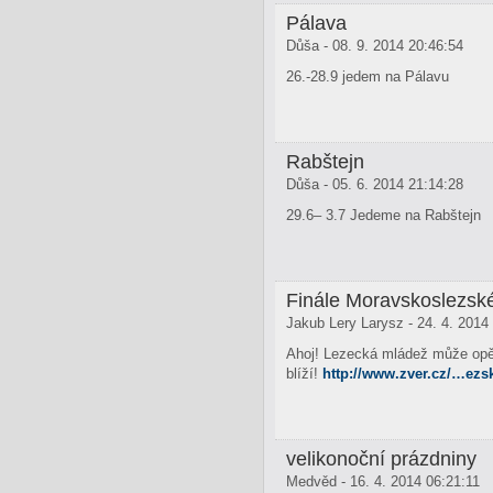
Pálava
Důša - 08. 9. 2014 20:46:54
26.-28.9 jedem na Pálavu
Rabštejn
Důša - 05. 6. 2014 21:14:28
29.6– 3.7 Jedeme na Rabštejn
Finále Moravskoslezs
Jakub Lery Larysz - 24. 4. 2014
Ahoj! Lezecká mládež může opět
blíží!
http://www.zver.cz/…ezs
velikonoční prázdniny
Medvěd - 16. 4. 2014 06:21:11