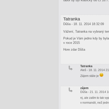
tábor by byl klasicky od Čt 16.7
Tatranka
Důša - 18. 11. 2014 18:32:09
Vážení, Tatranka na vybraný te
Pokud je Vám jedno kdy by byla a
v roce 2015
Hore zdar Důša
Tatranka
Aleš - 18. 11. 2014 2
Zájem stále je
zájem
Důša - 21. 11. 2014 1
nj, ale zatím to tak 
v normandii, než jedn