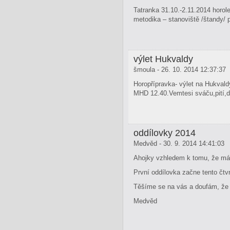
Tatranka 31.10.-2.11.2014 horol
metodika – stanoviště /štandy/ 
výlet Hukvaldy
šmoula - 26. 10. 2014 12:37:37
Horopřípravka- výlet na Hukvald
MHD 12.40.Vemtesi sváču,pití,d
oddílovky 2014
Medvěd - 30. 9. 2014 14:41:03
Ahojky vzhledem k tomu, že má
První oddílovka začne tento čtvr
Těšíme se na vás a doufám, že s
Medvěd